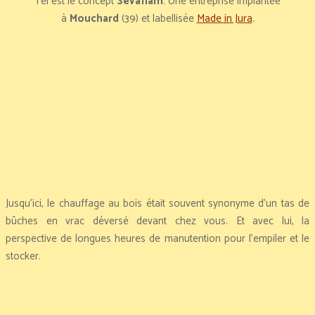
Tel est le concept
Sévaflam
. Une entreprise implantée
à
Mouchard
(39) et labellisée
Made in Jura
.
Jusqu’ici, le chauffage au bois était souvent synonyme d’un tas de
bûches en vrac déversé devant chez vous. Et avec lui, la
perspective de longues heures de manutention pour l’empiler et le
stocker.