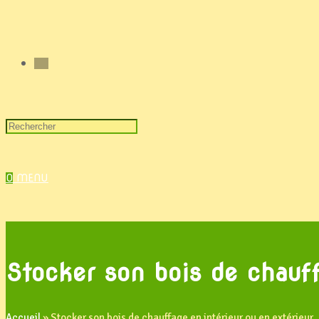
0
MENU
Stocker son bois de chauff
Accueil
»
Stocker son bois de chauffage en intérieur ou en extérieur