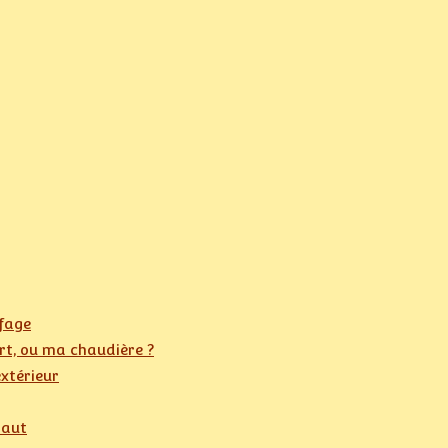
ffage
ert, ou ma chaudière ?
extérieur
haut