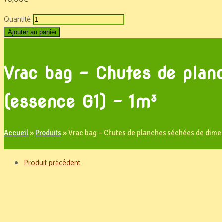
Quantité
Ajouter au panier
Vrac bag – Chutes de plan
(essence G1) – 1m³
Accueil
»
Produits
»
Vrac bag – Chutes de planches séchées de dimen
Produit précédent