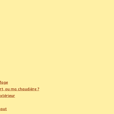
ffage
ert, ou ma chaudière ?
extérieur
haut