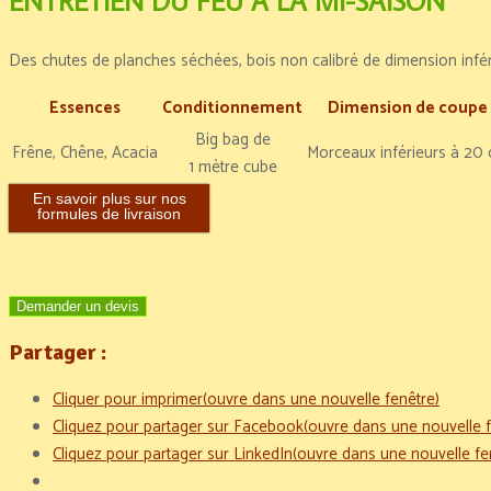
ENTRETIEN DU FEU À LA MI-SAISON
Des chutes de planches séchées, bois non calibré de dimension infé
Essences
Conditionnement
Dimension de coupe
Big bag de
Frêne, Chêne, Acacia
Morceaux inférieurs à 20
1 mètre cube
En savoir plus sur nos
formules de livraison
Demander un devis
Partager :
Cliquer pour imprimer(ouvre dans une nouvelle fenêtre)
Cliquez pour partager sur Facebook(ouvre dans une nouvelle f
Cliquez pour partager sur LinkedIn(ouvre dans une nouvelle fe