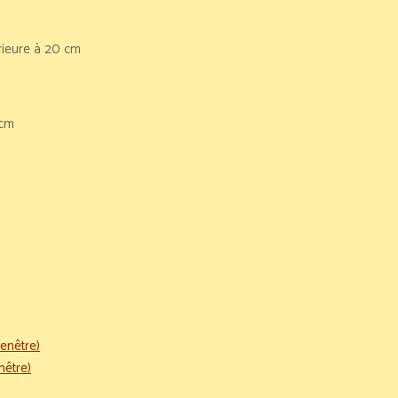
rieure à 20 cm
 cm
enêtre)
nêtre)