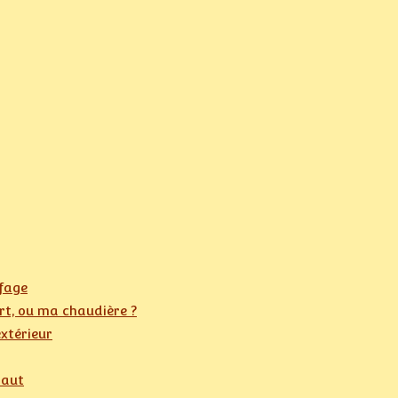
ffage
ert, ou ma chaudière ?
extérieur
haut