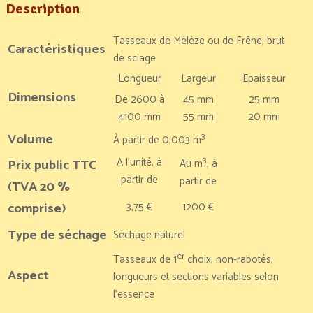
Description
Tasseaux de Mélèze ou de Frêne, brut
Caractéristiques
de sciage
Longueur
Largeur
Epaisseur
Dimensions
De 2600 à
45 mm
25 mm
4100 mm
55 mm
20 mm
Volume
3
À partir de 0,003 m
3
A l’unité, à
Prix public TTC
Au m
, à
partir de
partir de
(TVA 20 %
comprise)
3,75 €
1200 €
Type de séchage
Séchage naturel
er
Tasseaux de 1
choix, non-rabotés,
Aspect
longueurs et sections variables selon
l’essence